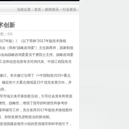
当前位置：
首页
>
新闻资讯
>
行业资讯
技术创新
次数：
456
017年版）》（以下简称“2017年版技术路线
会（简称“战略咨询委”）主任路甬祥，国家制造
布会由战略咨询委委员干勇院士主持。战略咨询委
、工业和信息化部有关司局代表、中国工程院有关
订。本次修订沿用了《<中国制造2025>重点
”）确定的十大重点领域及23个优先发展方向，并
内容。
指导市场主体开展创新活动，引导社会资本和资源
前瞻性、战略性，增强了指导的时效性和参考价
读和辅导工作，充分发挥2017年版技术路线图对
国、加快发展先进制造业的新动能。
制造强国建设领导小组的坚强领导和科学指引下，