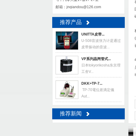
邮箱：jnqiandou@126.com
推荐产品
UNITTA皮带...
U-508音波张力计是通过
皮带振动的音波...
VP系列晶闸管式...
日本tokyorikosha东京理
工舍V...
DKK>TP-7...
TP-70電位差滴定儀
Aut...
推荐新闻