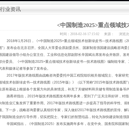
行业资讯
<中国制造2025>重点领域
时间：2018-02-16 17:15:02
来源：
浏览
2018年1月26日，《<中国制造2025>重点领域技术创新绿皮书—技术路线图（2
图”）发布会在北京召开。全国人大常委会原副委员长、国家制造强国建设战略咨询委员
强国建设领导小组办公室主任、工业和信息化部副部长辛国斌出席发布会并致辞。发
部分委员、《<中国制造2025>重点领域技术创新绿皮书—技术路线图》编制组专家
代表和媒体记者等参加了发布会。
2017年版技术路线图由战略咨询委委托中国工程院组织相关领域院士、专家研究修
领域技术创新绿皮书—技术路线图（2015年版）》（以下简称“2015年版技术路线图
在原有基础上根据各个发展方向的具体情况，补充了关键材料和关键专用制造装备等
路甬祥指出，2015年版技术路线图发布两年多来，受到了广泛关注和好评，对
向制造业汇集发挥了重要作用。2017年版技术路线图进一步提高了指导的科学性、
值。下一步，战略咨询委要认真组织专家，深入做好2017年版技术路线图的宣传、解
于我国制造业的引导作用，切实把院士、专家们的智慧结晶，转化为加快建设制造强
辛国斌指出，《中国制造2025》发布实施两年多年，在党中央、国务院和国家