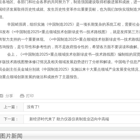
在各地区、各部门和社会各界的共同努力下，制造强国建设取得积极进展和成效，进
国经济发展取得历史性成就、发生历史性变革作出重要贡献，也为我们加快实现制造
础。
辛国斌强调，组织实施《中国制造2025》是一项长期复杂的系统工程，需要社
和发布《<中国制造2025>重点领域技术创新绿皮书—技术路线图》，就是发挥第三
供智力支持的一个重要体现。《<中国制造2025>重点领域技术创新绿皮书—技术路
咨询报告，是引导性和参考性的，而不是政府指令性的，希望各方面不要误读和曲解
会上，《<中国制造2025>重点领域技术创新绿皮书—技术路线图》编制组的屈贤
年版技术路线图整体修订情况及相关领域发展趋势进行了分析和解读。中国电子信息
员会副主任吴金城分别就《中国制造2025》实施以来十大重点领域产业发展变化情况、
动重点领域创新发展的做法和成效作了主题报告。
上一篇：
没有了!
下一篇：
新经济时代来了 助力仪器仪表制造业迈向中高端
图片新闻