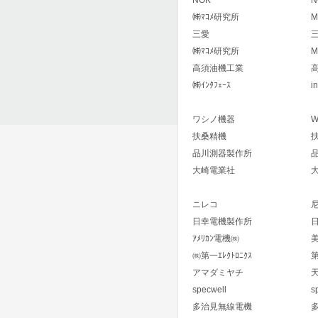
NOK
N
㈱ﾏｺﾒ研究所
M
三愛
㈱ﾏｺﾒ研究所
M
高須油機工業
㈱ｲﾝﾀﾌｪｰｽ
i
ワシノ機器
W
扶桑精機
品川測器製作所
大崎電業社
ニレコ
日幸電機製作所
ｱﾒﾘｶﾝ電機㈱
㈱第一ｴﾚｸﾄﾛﾆｸｽ
アマダミヤチ
specwell
s
多治見無線電機