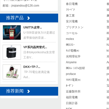
春日電機
邮箱：jnqiandou@126.com
ﾌﾘｰﾍﾞｱ
兼工業
推荐产品
安川電機
ブリヂストン
UNITTA皮带...
U-508音波张力计是通过
コーセル
皮带振动的音波...
molex
莫
㈱ｴﾇｴｰ
N
VP系列晶闸管式...
ｷﾑﾗ電機㈱
k
日本tokyorikosha东京理
光明理化学
工舍V...
Anywire
A
DKK>TP-7...
㈱ｴﾑ･ｼｽﾃﾑ技研
TP-70電位差滴定儀
proface
p
Aut...
ﾏﾙﾔｽ電業㈱
丸
ﾎｰｻﾞﾝ
推荐新闻
近藤製作所
福田電機
日新計器