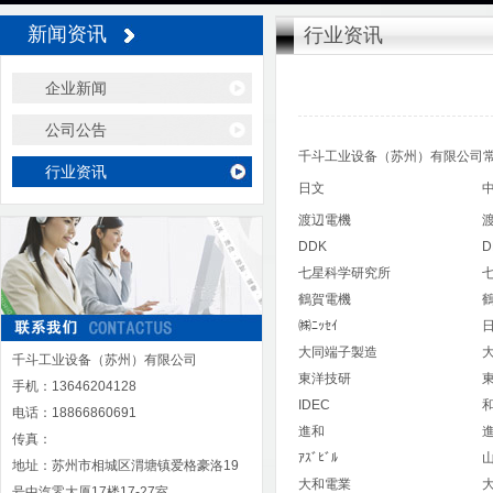
新闻资讯
行业资讯
企业新闻
公司公告
千斗工业设备（苏州）有限公司
行业资讯
日文
渡辺電機
DDK
D
七星科学研究所
鶴賀電機
㈱ﾆｯｾｲ
大同端子製造
千斗工业设备（苏州）有限公司
東洋技研
手机：13646204128
IDEC
电话：18866860691
進和
传真：
ｱｽﾞﾋﾞﾙ
地址：苏州市相城区渭塘镇爱格豪洛19
大和電業
号中汽零大厦17楼17-27室